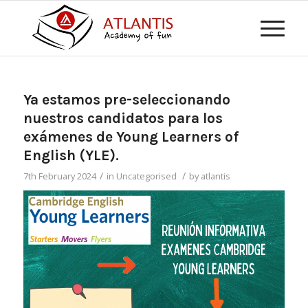
Ya estamos pre-seleccionando
nuestros candidatos para los
exámenes de Young Learners of
English (YLE).
/
/
7th February 2024
in
Uncategorised
by
atlantis